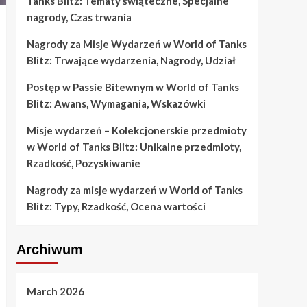
Tanks Blitz: Tematy świąteczne, Specjalne
nagrody, Czas trwania
Nagrody za Misje Wydarzeń w World of Tanks
Blitz: Trwające wydarzenia, Nagrody, Udział
Postęp w Passie Bitewnym w World of Tanks
Blitz: Awans, Wymagania, Wskazówki
Misje wydarzeń – Kolekcjonerskie przedmioty
w World of Tanks Blitz: Unikalne przedmioty,
Rzadkość, Pozyskiwanie
Nagrody za misje wydarzeń w World of Tanks
Blitz: Typy, Rzadkość, Ocena wartości
Archiwum
March 2026