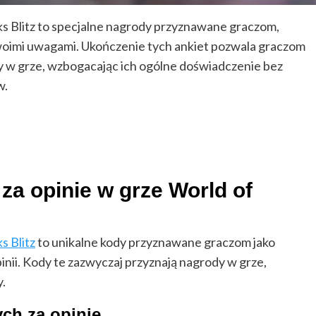
s Blitz to specjalne nagrody przyznawane graczom,
ę swoimi uwagami. Ukończenie tych ankiet pozwala graczom
 w grze, wzbogacając ich ogólne doświadczenie bez
w.
a opinie w grze World of
s Blitz
to unikalne kody przyznawane graczom jako
pinii. Kody te zazwyczaj przyznają nagrody w grze,
y.
ch za opinie