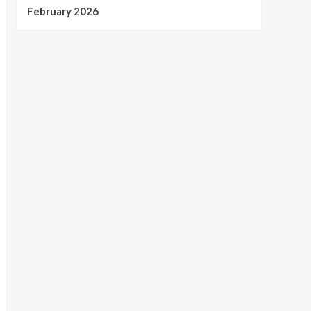
February 2026