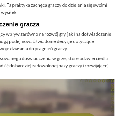
i. Ta praktyka zachęca graczy do dzielenia się swoimi
i wysiłek.
czenie gracza
y wpływ zarówno na rozwój gry, jak i na doświadczenie
y mogą podejmować świadome decyzje dotyczące
swoje działania do pragnień graczy.
tosowanego doświadczenia w grze, które odzwierciedla
zić do bardziej zadowolonej bazy graczy i rozwijającej