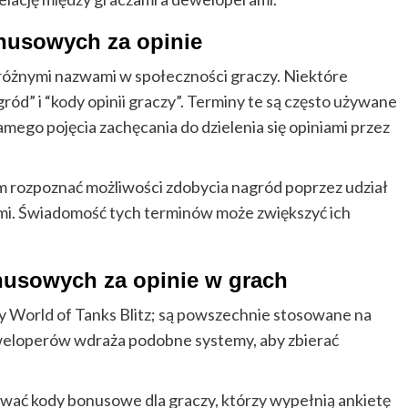
nusowych za opinie
różnymi nazwami w społeczności graczy. Niektóre
ród” i “kody opinii graczy”. Terminy te są często używane
amego pojęcia zachęcania do dzielenia się opiniami przez
 rozpoznać możliwości zdobycia nagród poprzez udział
ami. Świadomość tych terminów może zwiększyć ich
usowych za opinie w grach
ry World of Tanks Blitz; są powszechnie stosowane na
eloperów wdraża podobne systemy, aby zbierać
wać kody bonusowe dla graczy, którzy wypełnią ankietę