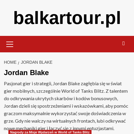
Skip
balkartour.pl
to
content
Primary
Menu
HOME
JORDAN BLAKE
Jordan Blake
Pasjonat gier i strategii, Jordan Blake zagłębia się w świat
gier mobilnych, szczególnie World of Tanks Blitz. Z talentem
do odkrywania ukrytych skarbów i kodów bonusowych,
Jordan dzieli się spostrzeżeniami i wskazówkami, aby pomóc
graczom maksymalnie wykorzystać swoje doświadczenia w
grze. Gdy nie walczy na wirtualnych frontach, lubi odkrywać
nowe mechaniki gier i łączyć się z innymi entuzjastami.
Nagrody za Misje Wydarzeń w World of Tanks Blitz