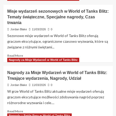
Misje wydarzeń sezonowych w World of Tanks Blitz:
Tematy świąteczne, Specjalne nagrody, Czas
trwania
Jordan Blake
11/03/2026
0
Sezonowe misje wydarzeń w World of Tanks Blitz oferują
graczom ekscytujące, ograniczone czasowo wyzwania, które są
związane z różnymi świętami...
Read
Read More
more
Nagrody za Misje Wydarzeń w World of Tanks Blitz
about
Misje
Nagrody za Misje Wydarzeń w World of Tanks Blitz:
wydarzeń
Trwające wydarzenia, Nagrody, Udział
sezonowych
w
Jordan Blake
11/03/2026
0
World
W grze World of Tanks Blitz aktualne misje wydarzeń oferują
of
graczom ekscytujące możliwości zdobywania nagród poprzez
Tanks
różnorodne wyzwania i cele....
Blitz:
Tematy
Read
Read More
świąteczne,
more
Nagrody z Battle Pass w World of Tanks Blitz