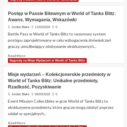
Specjalne
about
nagrody,
Nagrody
Postęp w Passie Bitewnym w World of Tanks Blitz:
Czas
za
trwania
Awans, Wymagania, Wskazówki
Misje
Wydarzeń
Jordan Blake
11/03/2026
0
w
Battle Pass w World of Tanks Blitz to sezonowy system
World
postępu zaprojektowany w celu wzbogacenia doświadczeń
of
graczy, umożliwiający zdobywanie ekskluzywnych...
Tanks
Blitz:
Read
Read More
Trwające
more
Nagrody za Misje Wydarzeń w World of Tanks Blitz
wydarzenia,
about
Nagrody,
Postęp
Misje wydarzeń – Kolekcjonerskie przedmioty w
Udział
w
World of Tanks Blitz: Unikalne przedmioty,
Passie
Rzadkość, Pozyskiwanie
Bitewnym
w
Jordan Blake
06/03/2026
0
World
Event Mission Collectibles w grze World of Tanks Blitz to
of
ekskluzywne przedmioty, które gracze mogą zdobyć poprzez
Tanks
udział w specjalnych...
Blitz:
Awans,
Read
Read More
Wymagania,