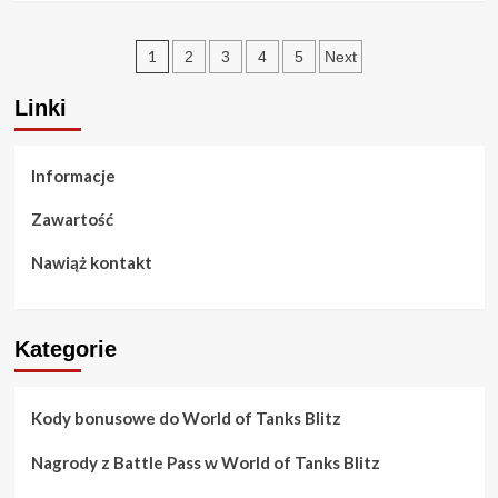
społeczności,
about
Nagrody
Kody
Posts
bonusowe
1
2
3
4
5
Next
promocyjne
pagination
dla
Linki
World
of
Tanks
Informacje
Blitz:
Partnerstwa,
Zawartość
Kampanie
marketingowe,
Nawiąż kontakt
Wykorzystanie
Kategorie
Kody bonusowe do World of Tanks Blitz
Nagrody z Battle Pass w World of Tanks Blitz