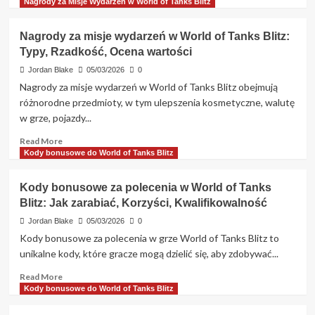
more
Nagrody za Misje Wydarzeń w World of Tanks Blitz
Wskazówki
about
Misje
Nagrody za misje wydarzeń w World of Tanks Blitz:
wydarzeń
Typy, Rzadkość, Ocena wartości
–
Kolekcjonerskie
Jordan Blake
05/03/2026
0
przedmioty
Nagrody za misje wydarzeń w World of Tanks Blitz obejmują
w
różnorodne przedmioty, w tym ulepszenia kosmetyczne, walutę
World
w grze, pojazdy...
of
Tanks
Read
Read More
Blitz:
more
Kody bonusowe do World of Tanks Blitz
Unikalne
about
przedmioty,
Nagrody
Kody bonusowe za polecenia w World of Tanks
Rzadkość,
za
Pozyskiwanie
Blitz: Jak zarabiać, Korzyści, Kwalifikowalność
misje
wydarzeń
Jordan Blake
05/03/2026
0
w
Kody bonusowe za polecenia w grze World of Tanks Blitz to
World
unikalne kody, które gracze mogą dzielić się, aby zdobywać...
of
Tanks
Read
Read More
Blitz:
more
Kody bonusowe do World of Tanks Blitz
Typy,
about
Rzadkość,
Kody