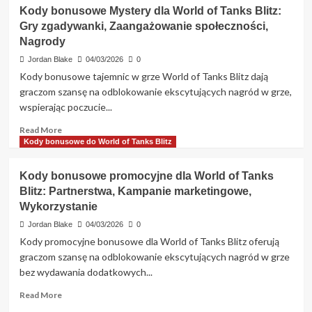
Nagrody
aktywacji
Kody bonusowe Mystery dla World of Tanks Blitz:
z
Gry zgadywanki, Zaangażowanie społeczności,
Vault
Nagrody
w
Battle
Jordan Blake
04/03/2026
0
Pass
Kody bonusowe tajemnic w grze World of Tanks Blitz dają
w
graczom szansę na odblokowanie ekscytujących nagród w grze,
World
wspierając poczucie...
of
Tanks
Read
Read More
Blitz:
more
Kody bonusowe do World of Tanks Blitz
Poprzednie
about
sezony,
Kody
Przedmioty
Kody bonusowe promocyjne dla World of Tanks
bonusowe
kolekcjonerskie,
Blitz: Partnerstwa, Kampanie marketingowe,
Mystery
Dostęp
Wykorzystanie
dla
World
Jordan Blake
04/03/2026
0
of
Kody promocyjne bonusowe dla World of Tanks Blitz oferują
Tanks
graczom szansę na odblokowanie ekscytujących nagród w grze
Blitz:
bez wydawania dodatkowych...
Gry
zgadywanki,
Read
Read More
Zaangażowanie
more