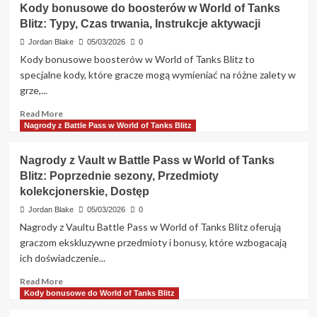
Kody bonusowe do boosterów w World of Tanks
Ocena
bonusowe
Blitz: Typy, Czas trwania, Instrukcje aktywacji
wartości
za
polecenia
Jordan Blake
05/03/2026
0
w
Kody bonusowe boosterów w World of Tanks Blitz to
World
specjalne kody, które gracze mogą wymieniać na różne zalety w
of
grze,...
Tanks
Blitz:
Read
Read More
Jak
more
Nagrody z Battle Pass w World of Tanks Blitz
zarabiać,
about
Korzyści,
Kody
Nagrody z Vault w Battle Pass w World of Tanks
Kwalifikowalność
bonusowe
Blitz: Poprzednie sezony, Przedmioty
do
kolekcjonerskie, Dostęp
boosterów
w
Jordan Blake
05/03/2026
0
World
Nagrody z Vaultu Battle Pass w World of Tanks Blitz oferują
of
graczom ekskluzywne przedmioty i bonusy, które wzbogacają
Tanks
ich doświadczenie...
Blitz:
Typy,
Read
Read More
Czas
more
Kody bonusowe do World of Tanks Blitz
trwania,
about
Instrukcje