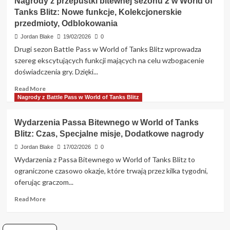
Nagrody z przepustki bitewnej sezonu 2 w World of
Dostępność
społeczności
Tanks Blitz: Nowe funkcje, Kolekcjonerskie
w
przedmioty, Odblokowania
Battle
Pass
Jordan Blake
19/02/2026
0
w
Drugi sezon Battle Pass w World of Tanks Blitz wprowadza
World
szereg ekscytujących funkcji mających na celu wzbogacenie
of
doświadczenia gry. Dzięki...
Tanks
Blitz:
Read
Read More
Cele
more
Nagrody z Battle Pass w World of Tanks Blitz
zbiorowe,
about
Bonusy,
Nagrody
Udział
Wydarzenia Passa Bitewnego w World of Tanks
z
Blitz: Czas, Specjalne misje, Dodatkowe nagrody
przepustki
bitewnej
Jordan Blake
17/02/2026
0
sezonu
Wydarzenia z Passa Bitewnego w World of Tanks Blitz to
2
ograniczone czasowo okazje, które trwają przez kilka tygodni,
w
oferując graczom...
World
of
Read
Read More
Tanks
more
Blitz:
about
Nowe
Wydarzenia