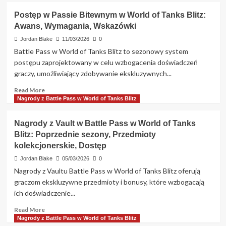
Postęp w Passie Bitewnym w World of Tanks Blitz:
Awans, Wymagania, Wskazówki
Jordan Blake
11/03/2026
0
Battle Pass w World of Tanks Blitz to sezonowy system
postępu zaprojektowany w celu wzbogacenia doświadczeń
graczy, umożliwiający zdobywanie ekskluzywnych...
Read
Read More
more
Nagrody z Battle Pass w World of Tanks Blitz
about
Postęp
Nagrody z Vault w Battle Pass w World of Tanks
w
Blitz: Poprzednie sezony, Przedmioty
Passie
kolekcjonerskie, Dostęp
Bitewnym
w
Jordan Blake
05/03/2026
0
World
Nagrody z Vaultu Battle Pass w World of Tanks Blitz oferują
of
graczom ekskluzywne przedmioty i bonusy, które wzbogacają
Tanks
ich doświadczenie...
Blitz:
Awans,
Read
Read More
Wymagania,
more
Nagrody z Battle Pass w World of Tanks Blitz
Wskazówki