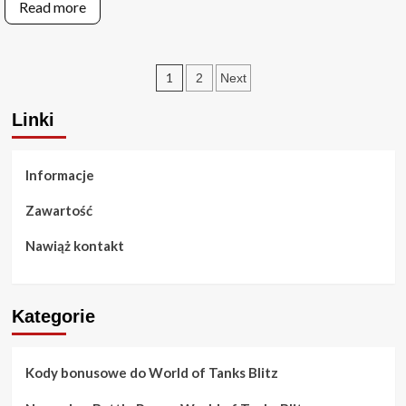
Read more
funkcje,
Passa
Kolekcjonerskie
Bitewnego
przedmioty,
w
Odblokowania
World
Posts
1
2
Next
of
Tanks
pagination
Blitz:
Linki
Czas,
Specjalne
misje,
Informacje
Dodatkowe
nagrody
Zawartość
Nawiąż kontakt
Kategorie
Kody bonusowe do World of Tanks Blitz