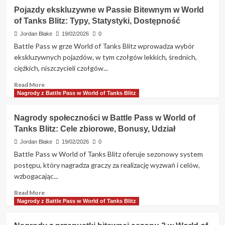
Czas
Pojazdy ekskluzywne w Passie Bitewnym w World
trwania
of Tanks Blitz: Typy, Statystyki, Dostępność
Passa
Bitewnego
Jordan Blake
19/02/2026
0
w
Battle Pass w grze World of Tanks Blitz wprowadza wybór
World
ekskluzywnych pojazdów, w tym czołgów lekkich, średnich,
of
ciężkich, niszczycieli czołgów...
Tanks
Blitz:
Read
Read More
Daty
more
Nagrody z Battle Pass w World of Tanks Blitz
rozpoczęcia
about
i
Pojazdy
Nagrody społeczności w Battle Pass w World of
zakończenia,
ekskluzywne
Odnowienie,
Tanks Blitz: Cele zbiorowe, Bonusy, Udział
w
Czas
Passie
Jordan Blake
19/02/2026
0
Bitewnym
Battle Pass w World of Tanks Blitz oferuje sezonowy system
w
postępu, który nagradza graczy za realizację wyzwań i celów,
World
wzbogacając...
of
Tanks
Read
Read More
Blitz:
more
Nagrody z Battle Pass w World of Tanks Blitz
Typy,
about
Statystyki,
Nagrody