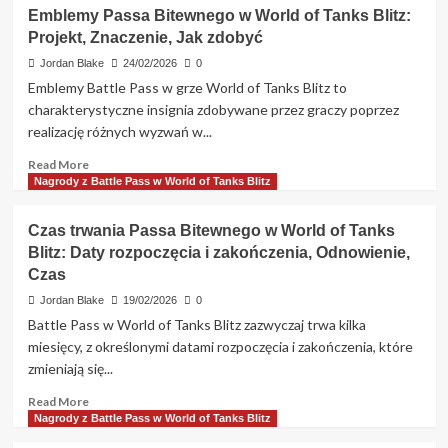
Nagrody
Ulepszenia
Emblemy Passa Bitewnego w World of Tanks Blitz:
z
Projekt, Znaczenie, Jak zdobyć
Premium
Battle
Jordan Blake
24/02/2026
0
Pass
Emblemy Battle Pass w grze World of Tanks Blitz to
w
charakterystyczne insignia zdobywane przez graczy poprzez
World
realizację różnych wyzwań w...
of
Tanks
Read
Read More
Blitz:
more
Nagrody z Battle Pass w World of Tanks Blitz
Dodatkowe
about
korzyści,
Emblemy
Czas trwania Passa Bitewnego w World of Tanks
Ekskluzywny
Passa
dostęp,
Blitz: Daty rozpoczęcia i zakończenia, Odnowienie,
Bitewnego
Ceny
Czas
w
World
Jordan Blake
19/02/2026
0
of
Battle Pass w World of Tanks Blitz zazwyczaj trwa kilka
Tanks
miesięcy, z określonymi datami rozpoczęcia i zakończenia, które
Blitz:
zmieniają się...
Projekt,
Znaczenie,
Read
Read More
Jak
more
Nagrody z Battle Pass w World of Tanks Blitz
zdobyć
about