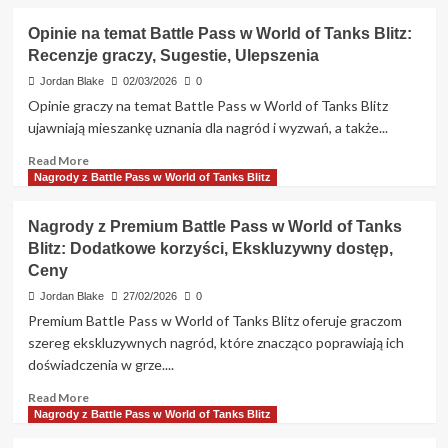
about
Nagrody
Opinie na temat Battle Pass w World of Tanks Blitz:
z
Recenzje graczy, Sugestie, Ulepszenia
Vault
w
Jordan Blake
02/03/2026
0
Battle
Opinie graczy na temat Battle Pass w World of Tanks Blitz
Pass
ujawniają mieszankę uznania dla nagród i wyzwań, a także...
w
World
Read
Read More
of
more
Nagrody z Battle Pass w World of Tanks Blitz
Tanks
about
Blitz:
Opinie
Nagrody z Premium Battle Pass w World of Tanks
Poprzednie
na
Blitz: Dodatkowe korzyści, Ekskluzywny dostęp,
sezony,
temat
Przedmioty
Ceny
Battle
kolekcjonerskie,
Pass
Jordan Blake
27/02/2026
0
Dostęp
w
Premium Battle Pass w World of Tanks Blitz oferuje graczom
World
szereg ekskluzywnych nagród, które znacząco poprawiają ich
of
doświadczenia w grze....
Tanks
Blitz:
Read
Read More
Recenzje
more
Nagrody z Battle Pass w World of Tanks Blitz
graczy,
about
Sugestie,