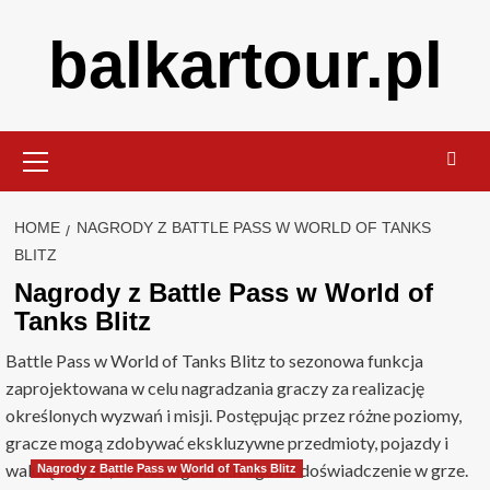
Skip
balkartour.pl
to
content
Primary
Menu
HOME
NAGRODY Z BATTLE PASS W WORLD OF TANKS
BLITZ
Nagrody z Battle Pass w World of
Tanks Blitz
Battle Pass w World of Tanks Blitz to sezonowa funkcja
zaprojektowana w celu nagradzania graczy za realizację
określonych wyzwań i misji. Postępując przez różne poziomy,
gracze mogą zdobywać ekskluzywne przedmioty, pojazdy i
walutę w grze, co wzbogaca ich ogólne doświadczenie w grze.
Nagrody z Battle Pass w World of Tanks Blitz