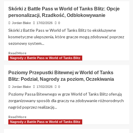
Skórki z Battle Pass w World of Tanks Blitz: Opcje
personalizacji, Rzadkość, Odblokowywanie
Jordan Blake
17/02/2026
0
Skórki z Battle Pass w World of Tanks Blitz to ekskluzywne
kosmetyczne ulepszenia, które gracze mogą zdobywać poprzez
sezonowy system...
Read
Read More
more
Nagrody z Battle Pass w World of Tanks Blitz
about
Skórki
Poziomy Przepustki Bitewnej w World of Tanks
z
Blitz: Podział, Nagrody za poziom, Oczekiwania
Battle
Pass
Jordan Blake
17/02/2026
0
w
Poziomy Passa Bitewnego w grze World of Tanks Blitz oferują
World
zorganizowany sposób dla graczy na zdobywanie różnorodnych
of
nagród poprzez realizację...
Tanks
Blitz:
Read
Read More
Opcje
more
Nagrody z Battle Pass w World of Tanks Blitz
personalizacji,
about
Rzadkość,
Poziomy