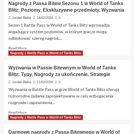
Nagrody z Passa Bitew Sezonu 1 w World of Tanks
Odblokowywanie
Przepustki
Blitz: Poziomy, Ekskluzywne przedmioty, Wyzwania
Bitewnej
w
Jordan Blake
16/02/2026
0
World
Sezon 1 Battle Pass w World of Tanks Blitz wprowadza
of
angażujący system poziomów, w którym gracze mogą
Tanks
odblokować szereg nagród,...
Blitz:
Podział,
Read
Read More
Nagrody
more
Nagrody z Battle Pass w World of Tanks Blitz
za
about
poziom,
Nagrody
Wyzwania w Passie Bitewnym w World of Tanks
Oczekiwania
z
Blitz: Typy, Nagrody za ukończenie, Strategie
Passa
Bitew
Jordan Blake
11/02/2026
0
Sezonu
Wyzwania w Battle Pass w grze World of Tanks Blitz oferują
1
różnorodne zadania zaprojektowane w celu wzbogacenia
w
rozgrywki i zapewnienia...
World
of
Read
Read More
Tanks
more
Nagrody z Battle Pass w World of Tanks Blitz
Blitz:
about
Poziomy,
Wyzwania
Darmowe nagrody z Passa Bitewnego w World of
Ekskluzywne