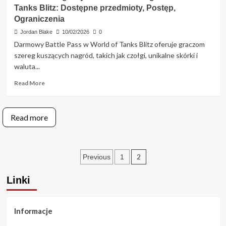
w
przedmioty,
Tanks Blitz: Dostępne przedmioty, Postęp,
Passie
Wyzwania
Ograniczenia
Bitewnym
w
Jordan Blake
10/02/2026
0
World
Darmowy Battle Pass w World of Tanks Blitz oferuje graczom
of
szereg kuszących nagród, takich jak czołgi, unikalne skórki i
Tanks
waluta...
Blitz:
Typy,
Read
Read More
Nagrody
more
za
about
ukończenie,
Darmowe
Strategie
Read more
nagrody
z
Passa
Bitewnego
Posts
2
Previous
1
w
World
pagination
of
Linki
Tanks
Blitz:
Dostępne
Informacje
przedmioty,
Postęp,