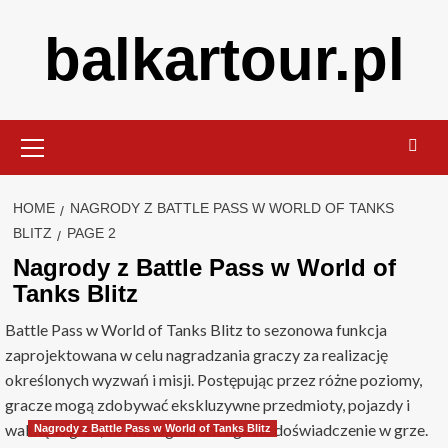
Skip
balkartour.pl
to
content
Primary
Menu
HOME
NAGRODY Z BATTLE PASS W WORLD OF TANKS
BLITZ
PAGE 2
Nagrody z Battle Pass w World of
Tanks Blitz
Battle Pass w World of Tanks Blitz to sezonowa funkcja
zaprojektowana w celu nagradzania graczy za realizację
określonych wyzwań i misji. Postępując przez różne poziomy,
gracze mogą zdobywać ekskluzywne przedmioty, pojazdy i
walutę w grze, co wzbogaca ich ogólne doświadczenie w grze.
Nagrody z Battle Pass w World of Tanks Blitz