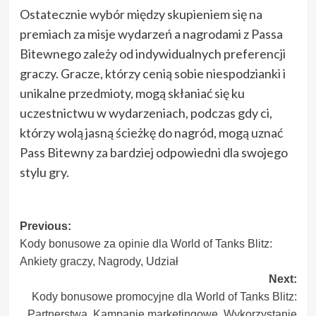
Ostatecznie wybór między skupieniem się na
premiach za misje wydarzeń a nagrodami z Passa
Bitewnego zależy od indywidualnych preferencji
graczy. Gracze, którzy cenią sobie niespodzianki i
unikalne przedmioty, mogą skłaniać się ku
uczestnictwu w wydarzeniach, podczas gdy ci,
którzy wolą jasną ścieżkę do nagród, mogą uznać
Pass Bitewny za bardziej odpowiedni dla swojego
stylu gry.
Post
Previous:
Kody bonusowe za opinie dla World of Tanks Blitz:
navigation
Ankiety graczy, Nagrody, Udział
Next:
Kody bonusowe promocyjne dla World of Tanks Blitz:
Partnerstwa, Kampanie marketingowe, Wykorzystanie