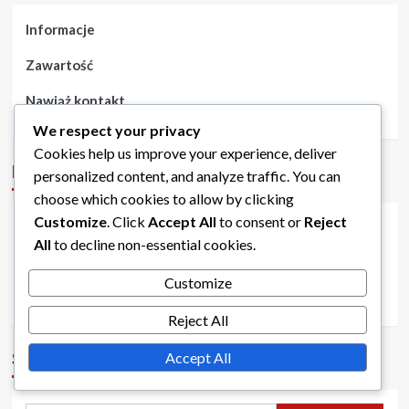
Informacje
Zawartość
Nawiąż kontakt
We respect your privacy
Cookies help us improve your experience, deliver
Kategorie
personalized content, and analyze traffic. You can
choose which cookies to allow by clicking
Customize
. Click
Accept All
to consent or
Reject
Kody bonusowe do World of Tanks Blitz
All
to decline non-essential cookies.
Nagrody z Battle Pass w World of Tanks Blitz
Customize
Nagrody za Misje Wydarzeń w World of Tanks Blitz
Reject All
Accept All
Szukaj