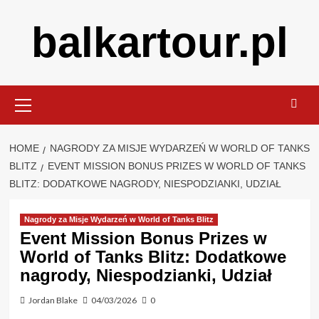
Skip
balkartour.pl
to
content
Primary
Menu
HOME
NAGRODY ZA MISJE WYDARZEŃ W WORLD OF TANKS
BLITZ
EVENT MISSION BONUS PRIZES W WORLD OF TANKS
BLITZ: DODATKOWE NAGRODY, NIESPODZIANKI, UDZIAŁ
Nagrody za Misje Wydarzeń w World of Tanks Blitz
Event Mission Bonus Prizes w
World of Tanks Blitz: Dodatkowe
nagrody, Niespodzianki, Udział
Jordan Blake
04/03/2026
0