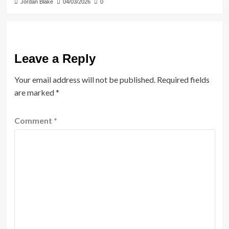
Jordan Blake
04/03/2026
0
Leave a Reply
Your email address will not be published.
Required fields
are marked
*
Comment
*