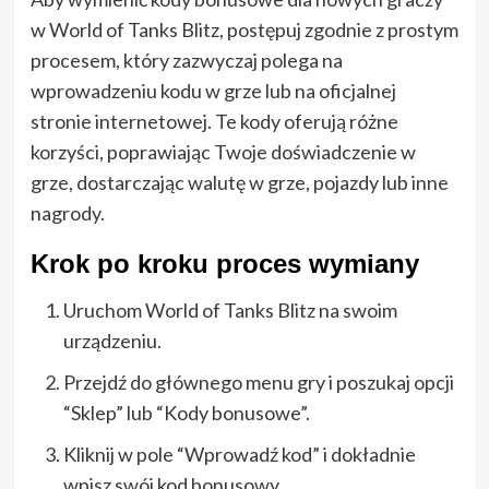
w World of Tanks Blitz, postępuj zgodnie z prostym
procesem, który zazwyczaj polega na
wprowadzeniu kodu w grze lub na oficjalnej
stronie internetowej. Te kody oferują różne
korzyści, poprawiając Twoje doświadczenie w
grze, dostarczając walutę w grze, pojazdy lub inne
nagrody.
Krok po kroku proces wymiany
Uruchom World of Tanks Blitz na swoim
urządzeniu.
Przejdź do głównego menu gry i poszukaj opcji
“Sklep” lub “Kody bonusowe”.
Kliknij w pole “Wprowadź kod” i dokładnie
wpisz swój kod bonusowy.