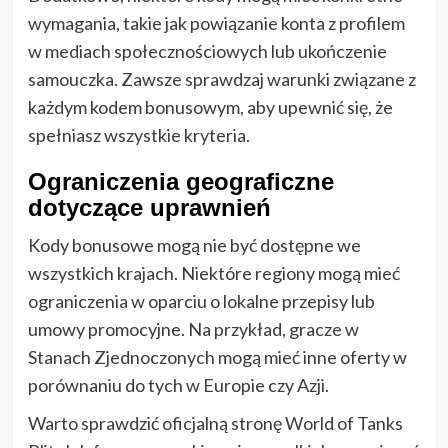
wymagania, takie jak powiązanie konta z profilem
w mediach społecznościowych lub ukończenie
samouczka. Zawsze sprawdzaj warunki związane z
każdym kodem bonusowym, aby upewnić się, że
spełniasz wszystkie kryteria.
Ograniczenia geograficzne
dotyczące uprawnień
Kody bonusowe mogą nie być dostępne we
wszystkich krajach. Niektóre regiony mogą mieć
ograniczenia w oparciu o lokalne przepisy lub
umowy promocyjne. Na przykład, gracze w
Stanach Zjednoczonych mogą mieć inne oferty w
porównaniu do tych w Europie czy Azji.
Warto sprawdzić oficjalną stronę World of Tanks