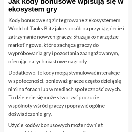
Jak kody bonusowe wpisują się w
ekosystem gry
Kody bonusowe są zintegrowane z ekosystemem
World of Tanks Blitz jako sposób na przyciągnięcie i
zatrzymanie nowych graczy. Służą jako narzędzie
marketingowe, które zachęca graczy do
wypróbowania gry i pozostania zaangażowanym,
oferując natychmiastowe nagrody.
Dodatkowo, te kody mogą stymulować interakcje
w społeczności, ponieważ gracze często dzielą się
nimi na forach lub w mediach społecznościowych.
To dzielenie się może stworzyć poczucie
wspólnoty wśród graczy i poprawić ogólne
doświadczenie gry.
Użycie kodów bonusowych może również