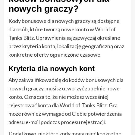
nowych graczy?
Kody bonusowe dla nowych graczy są dostępne
dla osób, które tworzą nowe konto w World of
Tanks Blitz. Uprawnienia są zazwyczaj określane
przez kryteria konta, lokalizację geograficzną oraz
konkretne oferty ograniczone czasowo.
Kryteria dla nowych kont
Aby zakwalifikować się do kodów bonusowych dla
nowych graczy, musisz utworzyć zupełnie nowe
konto. Oznacza to, że nie możesz wcześniej
rejestrować konta dla World of Tanks Blitz. Gra
może również wymagać od Ciebie potwierdzenia
adresu e-mail podczas procesu rejestracji.
Dodatkowo, niektóre kody mogą mieć konkretne