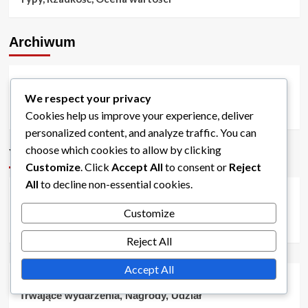
Archiwum
March 2026
We respect your privacy
February 2026
Cookies help us improve your experience, deliver
personalized content, and analyze traffic. You can
choose which cookies to allow by clicking
You may have missed
Nagrody za Misje Wydarzeń w World of Tanks Blitz
Customize
. Click
Accept All
to consent or
Reject
All
to decline non-essential cookies.
Misje wydarzeń sezonowych w World of Tanks Blitz:
Tematy świąteczne, Specjalne nagrody, Czas trwania
Customize
Jordan Blake
11/03/2026
0
Reject All
Nagrody za Misje Wydarzeń w World of Tanks Blitz
Accept All
Nagrody za Misje Wydarzeń w World of Tanks Blitz:
Trwające wydarzenia, Nagrody, Udział