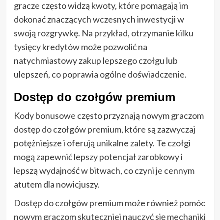
gracze często widzą kwoty, które pomagają im
dokonać znaczących wczesnych inwestycji w
swoją rozgrywkę. Na przykład, otrzymanie kilku
tysięcy kredytów może pozwolić na
natychmiastowy zakup lepszego czołgu lub
ulepszeń, co poprawia ogólne doświadczenie.
Dostęp do czołgów premium
Kody bonusowe często przyznają nowym graczom
dostęp do czołgów premium, które są zazwyczaj
potężniejsze i oferują unikalne zalety. Te czołgi
mogą zapewnić lepszy potencjał zarobkowy i
lepszą wydajność w bitwach, co czyni je cennym
atutem dla nowicjuszy.
Dostęp do czołgów premium może również pomóc
nowym graczom skuteczniej nauczyć się mechaniki