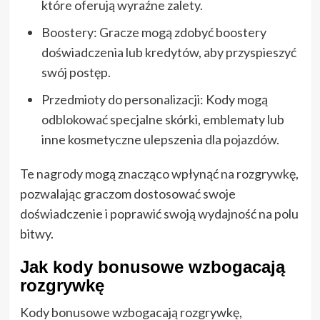
które oferują wyraźne zalety.
Boostery: Gracze mogą zdobyć boostery
doświadczenia lub kredytów, aby przyspieszyć
swój postęp.
Przedmioty do personalizacji: Kody mogą
odblokować specjalne skórki, emblematy lub
inne kosmetyczne ulepszenia dla pojazdów.
Te nagrody mogą znacząco wpłynąć na rozgrywkę,
pozwalając graczom dostosować swoje
doświadczenie i poprawić swoją wydajność na polu
bitwy.
Jak kody bonusowe wzbogacają
rozgrywkę
Kody bonusowe wzbogacają rozgrywkę,