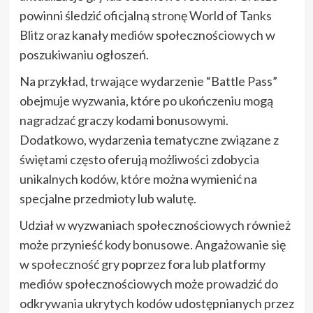
powinni śledzić oficjalną stronę World of Tanks
Blitz oraz kanały mediów społecznościowych w
poszukiwaniu ogłoszeń.
Na przykład, trwające wydarzenie “Battle Pass”
obejmuje wyzwania, które po ukończeniu mogą
nagradzać graczy kodami bonusowymi.
Dodatkowo, wydarzenia tematyczne związane z
świętami często oferują możliwości zdobycia
unikalnych kodów, które można wymienić na
specjalne przedmioty lub walutę.
Udział w wyzwaniach społecznościowych również
może przynieść kody bonusowe. Angażowanie się
w społeczność gry poprzez fora lub platformy
mediów społecznościowych może prowadzić do
odkrywania ukrytych kodów udostępnianych przez