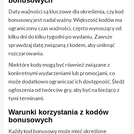
bonusowych
Daty ważności są kluczowe dla określenia, czy kod
bonusowy jest nadal ważny. Większość kodów ma
ograniczony czas ważności, często wynoszący od
kilku dni do kilku tygodni po wydaniu. Zawsze
sprawdzaj datę związaną z kodem, aby uniknąć
rozczarowania.
Niektóre kody mogą być również związane z
konkretnymi wydarzeniami lub promocjami, co
może dodatkowo ograniczać ich dostępność. Śledź
ogłoszenia od twórców gry, aby być na bieżąco z
tymi terminami.
Warunki korzystania z kodów
bonusowych
Każdy kod bonusowy może mieć określone