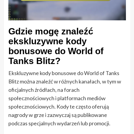
Gdzie mogę znaleźć
ekskluzywne kody
bonusowe do World of
Tanks Blitz?
Ekskluzywne kody bonusowe do World of Tanks
Blitz można znaleźć w różnych kanałach, w tym w
oficjalnych źródłach, na forach
społecznościowych i platformach mediów
społecznościowych. Kody te często oferują
nagrody w grze i zazwyczaj są publikowane
podczas specjalnych wydarzeń lub promocji.