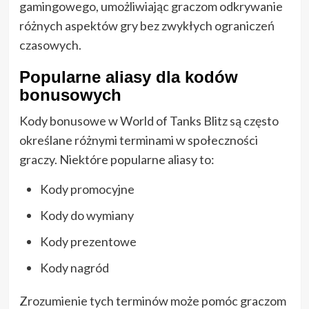
gamingowego, umożliwiając graczom odkrywanie
różnych aspektów gry bez zwykłych ograniczeń
czasowych.
Popularne aliasy dla kodów
bonusowych
Kody bonusowe w World of Tanks Blitz są często
określane różnymi terminami w społeczności
graczy. Niektóre popularne aliasy to:
Kody promocyjne
Kody do wymiany
Kody prezentowe
Kody nagród
Zrozumienie tych terminów może pomóc graczom