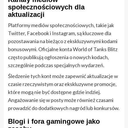
społecznościowych dla
aktualizacji
Platformy mediów społecznościowych, takie jak
Twitter, Facebook i Instagram, są kluczowe dla
pozostawania na bieżąco z ekskluzywnymi kodami
bonusowymi. Oficjalne konta World of Tanks Blitz
często publikują ogłoszenia o nowych kodach,
szczególnie podczas specjalnych wydarzeń.
Śledzenie tych kont może zapewnić aktualizacje w
czasie rzeczywistym oraz ekskluzywne promocje,
które mogą nie być dostępne gdzie indziej.
Angażowanie się w posty może również czasami
prowadzić do dodatkowych nagród lub konkursów.
Blogi i fora gamingowe jako