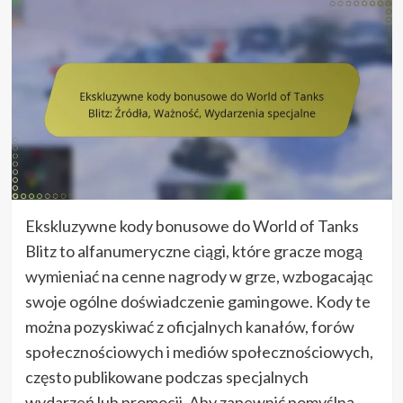
Ekskluzywne kody bonusowe do World of Tanks
Blitz to alfanumeryczne ciągi, które gracze mogą
wymieniać na cenne nagrody w grze, wzbogacając
swoje ogólne doświadczenie gamingowe. Kody te
można pozyskiwać z oficjalnych kanałów, forów
społecznościowych i mediów społecznościowych,
często publikowane podczas specjalnych
wydarzeń lub promocji. Aby zapewnić pomyślną