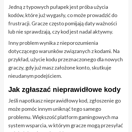
Jedną z typowych pułapek jest próba użycia
kodów, które już wygasły, co może prowadzić do
frustracji. Gracze często pomijają daty ważności
lub nie sprawdzają, czy kod jest nadal aktywny.
Inny problem wynika z nieporozumienia
dotyczącego warunków związanych z kodami. Na
przykład, użycie kodu przeznaczonego dla nowych
graczy, gdy już masz założone konto, skutkuje
nieudanym podejściem.
Jak zgłaszać nieprawidłowe kody
Jeśli napotkasz nieprawidłowy kod, zgłoszenie go
może pomóc innym uniknąć tego samego
problemu. Większość platform gamingowych ma
system wsparcia, w którym gracze mogą przesyłać