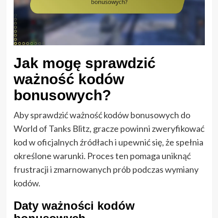
Jak mogę sprawdzić
ważność kodów
bonusowych?
Aby sprawdzić ważność kodów bonusowych do
World of Tanks Blitz, gracze powinni zweryfikować
kod w oficjalnych źródłach i upewnić się, że spełnia
określone warunki. Proces ten pomaga uniknąć
frustracji i zmarnowanych prób podczas wymiany
kodów.
Daty ważności kodów