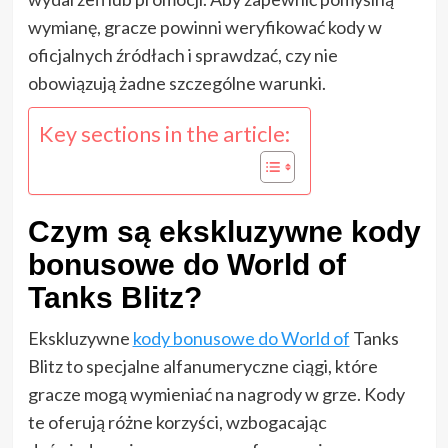
wymianę, gracze powinni weryfikować kody w
oficjalnych źródłach i sprawdzać, czy nie
obowiązują żadne szczególne warunki.
Key sections in the article:
Czym są ekskluzywne kody
bonusowe do World of
Tanks Blitz?
Ekskluzywne
kody bonusowe do World of
Tanks
Blitz to specjalne alfanumeryczne ciągi, które
gracze mogą wymieniać na nagrody w grze. Kody
te oferują różne korzyści, wzbogacając